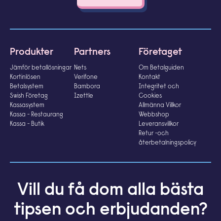
Produkter
Partners
Företaget
Jämför betallösningar
Nets
Om Betalguiden
Kortinlösen
Verifone
Kontakt
Betalsystem
Bambora
Integritet och
Swish Företag
Izettle
Cookies
Kassasystem
Allmänna Villkor
Kassa - Restaurang
Webbshop
Kassa - Butik
Leveransvillkor
Retur -och
återbetalningspolicy
Vill du få dom alla bästa
tipsen och erbjudanden?