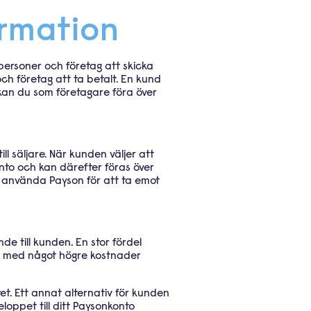
ormation
tpersoner och företag att skicka
och företag att ta betalt. En kund
n kan du som företagare föra över
ll säljare. När kunden väljer att
onto och kan därefter föras över
en använda Payson för att ta emot
de till kunden. En stor fördel
na med något högre kostnader
tet. Ett annat alternativ för kunden
eloppet till ditt Paysonkonto