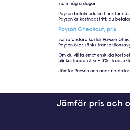
inom några dagar.
Payson betalmodulen finns för näs
Payson är kostnadsfritt, du betalar
Payson Checkout, pris
Som standard kostar Payson Checko
Payson ökar sänks transaktionsavg
Om du vill ta emot enskilda kortbe
blir kostnaden 3 kr + 3% i transakt
Jämför Payson och andra betallösn
Jämför pris och o