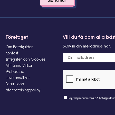
Företaget
Vill du få dom alla bä
Skriv in din mejladress här.
Om Betalguiden
Kontakt
Integritet och Cookies
Allmänna Villkor
Webbshop
Leveransvillkor
Retur -och
återbetalningspolicy
Jag vill prenumerera på Betalguiden