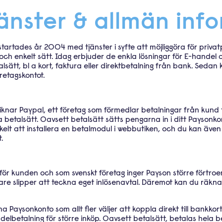
jänster & allmän inf
startades år 2004 med tjänster i syfte att möjliggöra för priva
och enkelt sätt. Idag erbjuder de enkla lösningar för E-handel 
talsätt, bl a kort, faktura eller direktbetalning från bank. Seda
öretagskontot.
iknar Paypal, ett företag som förmedlar betalningar från kund ti
ka betalsätt. Oavsett betalsätt sätts pengarna in i ditt Paysonk
enkelt att installera en betalmodul i webbutiken, och du kan äv
.
för kunden och som svenskt företag inger Payson större förtroen
are slipper att teckna eget inlösenavtal. Däremot kan du räk
 Paysonkonto som allt fler väljer att koppla direkt till bankkor
delbetalning för större inköp. Oavsett betalsätt, betalas hela b