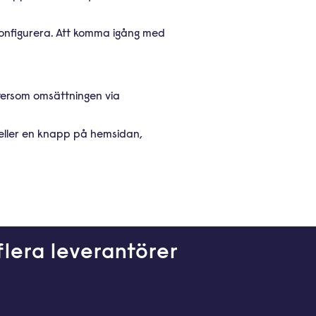
 konfigurera. Att komma igång med
ftersom omsättningen via
t eller en knapp på hemsidan,
flera leverantörer