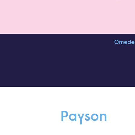
Omedelb
Payson