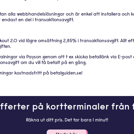
tan alla webbhandelslösningar och är enkel att installera och
 endast en del i transaktionsavgift.
ut 2.0 vid lägre omsättning 2,85% i transaktionsavgift. Allt e
iften.
talningar via Payson genom att t ex skicka betallänk via E-pos
ionsavgift om du vill få betalt på en gång.
ingar kostnadsfritt på betalguiden.se!
fferter på kortterminaler från 
Räkna ut ditt pris. Det tar bara 1 minut!