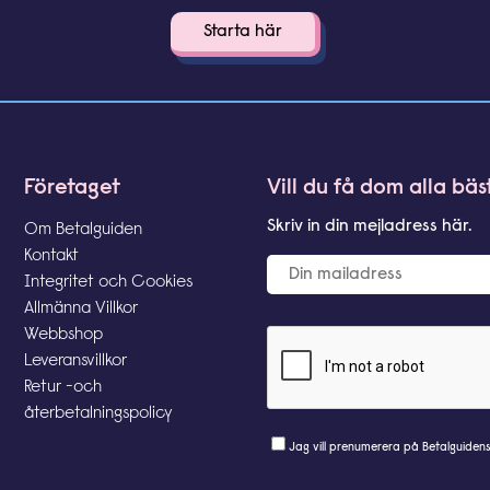
Företaget
Vill du få dom alla bä
Skriv in din mejladress här.
Om Betalguiden
Kontakt
Integritet och Cookies
Allmänna Villkor
Webbshop
Leveransvillkor
Retur -och
återbetalningspolicy
Jag vill prenumerera på Betalguiden