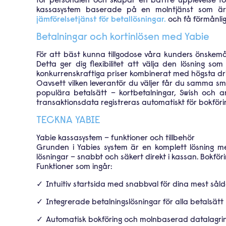
för personalen och skapar en bättre upplevelse för
kassasystem baserade på en molntjänst som är 
jämförelsetjänst för betallösningar.
och få förmånlig
Betalningar och kortinlösen med Yabie
För att bäst kunna tillgodose våra kunders önskem
Detta ger dig flexibilitet att välja den lösnin
konkurrenskraftiga priser kombinerat med högsta dri
Oavsett vilken leverantör du väljer får du samma smi
populära betalsätt – kortbetalningar, Swish och an
transaktionsdata registreras automatiskt för bokföring
TECKNA YABIE
Yabie kassasystem – funktioner och tillbehör
Grunden i Yabies system är en komplett lösning me
lösningar – snabbt och säkert direkt i kassan. Bokför
Funktioner som ingår:
Intuitiv startsida med snabbval för dina mest såld
Integrerade betalningslösningar för alla betalsätt
Automatisk bokföring och molnbaserad datalagri