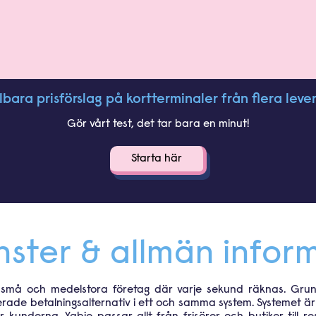
ara prisförslag på kortterminaler från flera leve
Gör vårt test, det tar bara en minut!
jänster & allmän infor
ör små och medelstora företag där varje sekund räknas. Gru
de betalningsalternativ i ett och samma system. Systemet är i