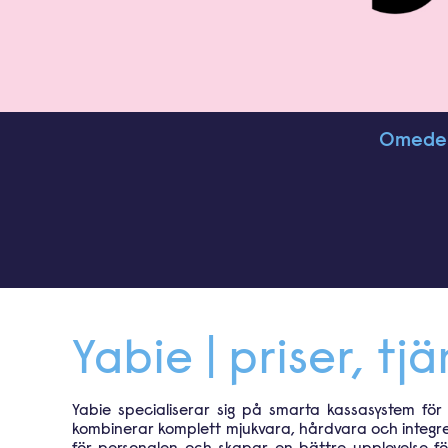
Omedelb
Yabie | priser, t
Yabie specialiserar sig på smarta kassasystem f
kombinerar komplett mjukvara, hårdvara och integrera