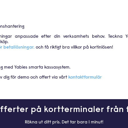
onshantering
lösningar anpassade efter din verksamhets behov. Teckna
nköp.
r betallösningar.
och få riktigt bra villkor på kortinlösen!
ång med Yabies smarta kassasystem.
v dig för demo och offert via vårt
kontaktformulär
fferter på kortterminaler från 
Räkna ut ditt pris. Det tar bara 1 minut!