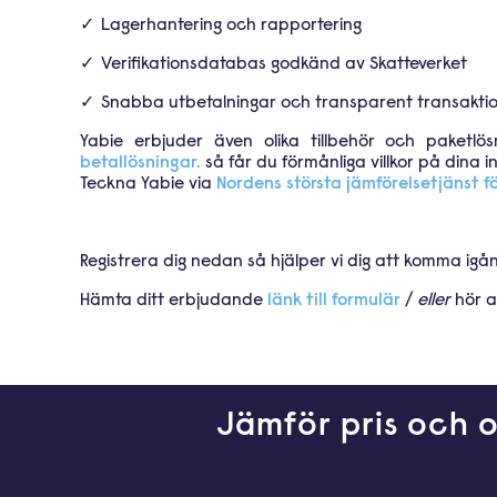
Lagerhantering och rapportering
Verifikationsdatabas godkänd av Skatteverket
Snabba utbetalningar och transparent transakti
Yabie erbjuder även olika tillbehör och paket
betallösningar.
så får du förmånliga villkor på dina i
Teckna Yabie via
Nordens största jämförelsetjänst fö
Registrera dig nedan så hjälper vi dig att komma ig
Hämta ditt erbjudande
länk till formulär
/
eller
hör a
Jämför pris och o