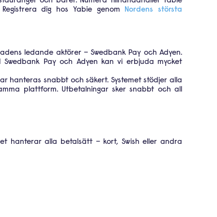
estauranger och barer. Numera tillhandahåller Yabie
. Registrera dig hos Yabie genom
Nordens största
rknadens ledande aktörer – Swedbank Pay och Adyen.
med Swedbank Pay och Adyen kan vi erbjuda mycket
gar hanteras snabbt och säkert. Systemet stödjer alla
 samma plattform. Utbetalningar sker snabbt och all
 hanterar alla betalsätt – kort, Swish eller andra