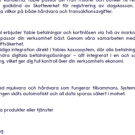
 kunderna. Yabie passar allt från frisörer och butiker till r
godkänd av Skatteverket för registrering av dagskassan
a villkor på både hårdvara och transaktionsavgifter.
ål erbjuder Yabie betalningar och kortinlösen via två av ma
g som passar din verksamhet bäst. Genom våra samarbeten 
ftsäkerhet.
diga integration direkt i Yabies kassasystem, där alla betalnin
dra digitala betalningslösningar – allt integrerat i en och
, vilket ger dig full kontroll över din verksamhets ekonomi.
d mjukvara och hårdvara som fungerar tillsammans. Systemet
ingen sköts automatiskt och all data sparas säkert i molnet.
a produkter eller tjänster
ng