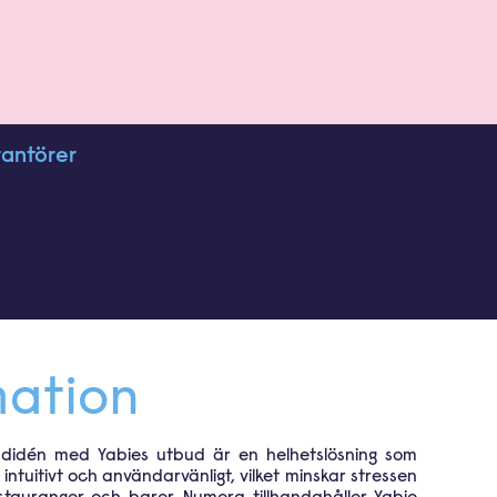
rantörer
mation
ndidén med Yabies utbud är en helhetslösning som
ntuitivt och användarvänligt, vilket minskar stressen